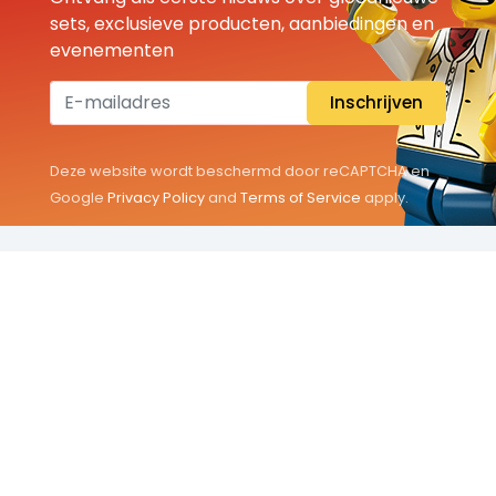
sets, exclusieve producten, aanbiedingen en
evenementen
Inschrijven
Deze website wordt beschermd door reCAPTCHA en
Google
Privacy Policy
and
Terms of Service
apply.
THEMA'S
Classic
Friends
City
Minifigures