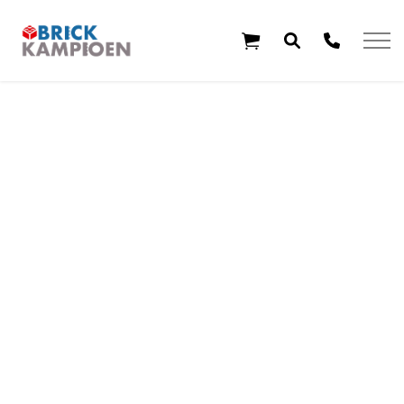
Overslaan en ga direct naar de inhoud
Home
Thema's
Leeftijd
Aanbiedingen
Exclusieve sets