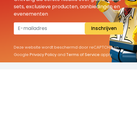
sets, exclusieve producten, aanbiedingen en
evenementen
Inschrijven
Deze website wordt beschermd door reCAPTCHA en
Google
Privacy Policy
and
Terms of Service
apply.
THEMA'S
Classic
Friends
City
Minifigures