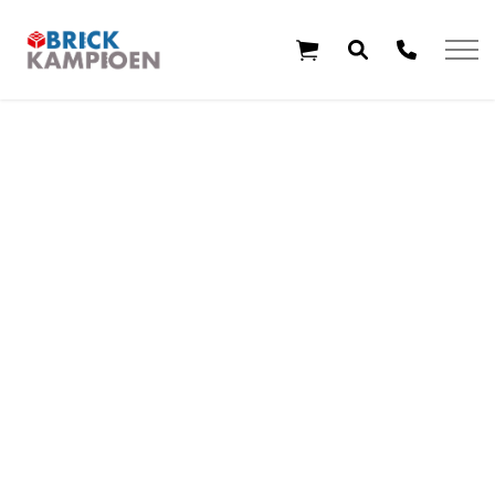
Overslaan en ga direct naar de inhoud
Home
Thema's
Leeftijd
Aanbiedingen
Exclusieve sets