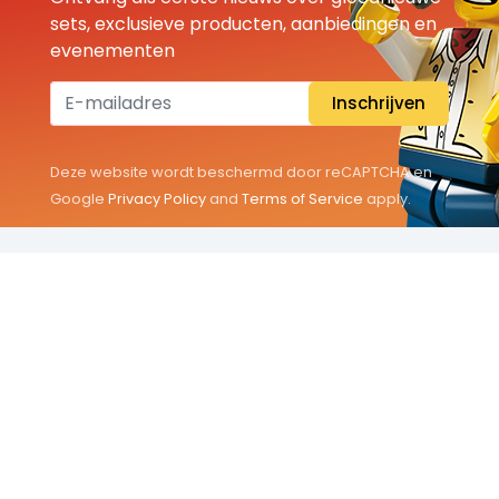
sets, exclusieve producten, aanbiedingen en
evenementen
Inschrijven
Deze website wordt beschermd door reCAPTCHA en
Google
Privacy Policy
and
Terms of Service
apply.
THEMA'S
Classic
Friends
City
Minifigures