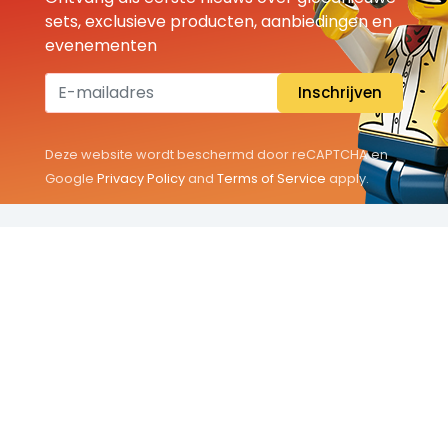
sets, exclusieve producten, aanbiedingen en
evenementen
Inschrijven
Deze website wordt beschermd door reCAPTCHA en
Google
Privacy Policy
and
Terms of Service
apply.
THEMA'S
Classic
Friends
City
Minifigures