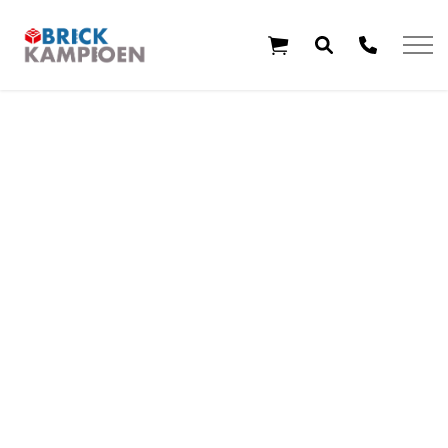
Overslaan en ga direct naar de inhoud
Home
Thema's
Leeftijd
Aanbiedingen
Exclusieve sets