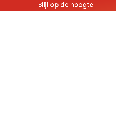
Blijf op de hoogte
Ontvang als eerste nieuws over gloedn
producten, aanbiedingen en evenem
Deze website wordt beschermd door reCAPT
Policy
and
Terms of Service
apply.
THEMA'S
Classic
Ninjago