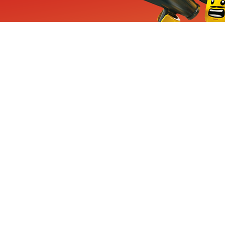
ieuwe sets, exclusieve
enten
Inschrijven
CHA en Google
Privacy
KLANTENSE
Mindstorms
Contact Op