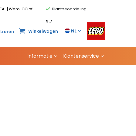
EAL | Wero, CC of
Klantbeoordeling:
9.7
NL
Winkelwagen
streren
Informatie
Klantenservice