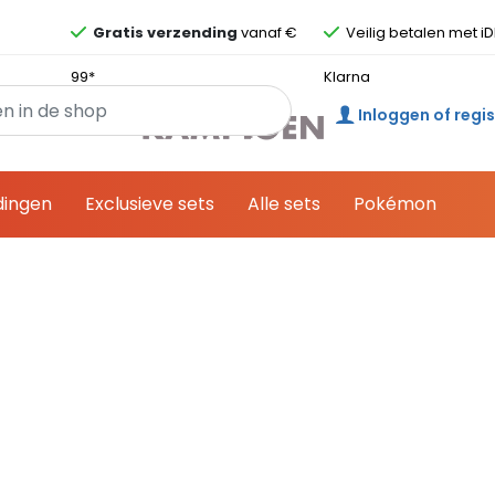
Overslaan en ga direct naar de inhoud
Gratis verzending
vanaf €
Veilig betalen met iD
99*
Klarna
Inloggen of regi
dingen
Exclusieve sets
Alle sets
Pokémon