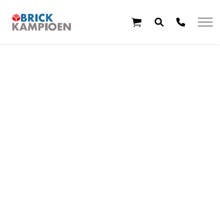
Overslaan en ga direct naar de inhoud
Home
Thema's
Leeftijd
Aanbiedingen
Exclusieve sets