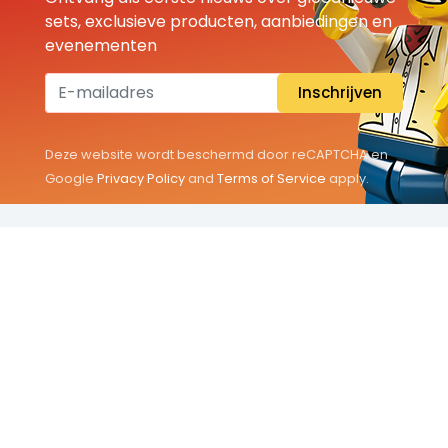
sets, exclusieve producten, aanbiedingen en
evenementen
Inschrijven
Deze website wordt beschermd door reCAPTCHA en
Google
Privacy Policy
and
Terms of Service
apply.
THEMA'S
Classic
Friends
City
Minifigures