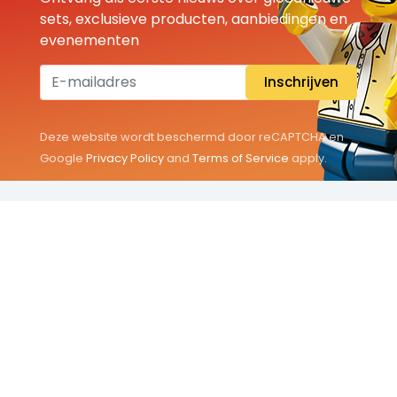
sets, exclusieve producten, aanbiedingen en
evenementen
Inschrijven
Deze website wordt beschermd door reCAPTCHA en
Google
Privacy Policy
and
Terms of Service
apply.
THEMA'S
Classic
Friends
City
Minifigures