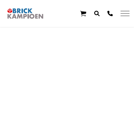
Overslaan en ga direct naar de inhoud
Home
Thema's
Leeftijd
Aanbiedingen
Exclusieve sets