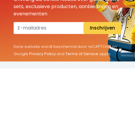
sets, exclusieve producten, aanbiedingen en
evenementen
Inschrijven
Deze website wordt beschermd door reCAPTCHA en
Google
Privacy Policy
and
Terms of Service
apply.
THEMA'S
Classic
Friends
City
Minifigures