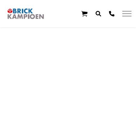
Overslaan en ga direct naar de inhoud
Home
Thema's
Leeftijd
Aanbiedingen
Exclusieve sets