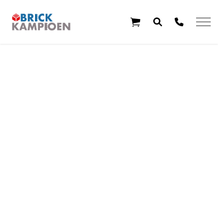
Overslaan en ga direct naar de inhoud
Home
Thema's
Leeftijd
Aanbiedingen
Exclusieve sets