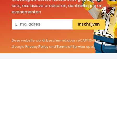
sets, exclusieve producten, aanbiedingen en
evenementen
Inschrijven
Deze website wordt beschermd door reCAPTCHA en
Google
Privacy Policy
and
Terms of Service
apply.
THEMA'S
Classic
Friends
City
Minifigures