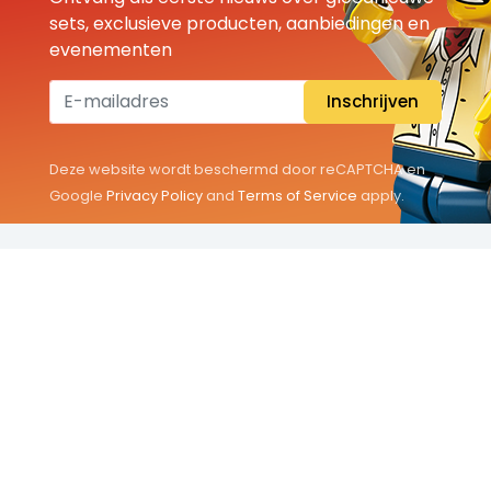
sets, exclusieve producten, aanbiedingen en
evenementen
Inschrijven
Deze website wordt beschermd door reCAPTCHA en
Google
Privacy Policy
and
Terms of Service
apply.
THEMA'S
Classic
Friends
City
Minifigures