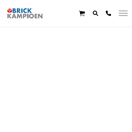
Overslaan en ga direct naar de inhoud
Home
Thema's
Leeftijd
Aanbiedingen
Exclusieve sets