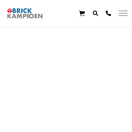
Overslaan en ga direct naar de inhoud
Home
Thema's
Leeftijd
Aanbiedingen
Exclusieve sets