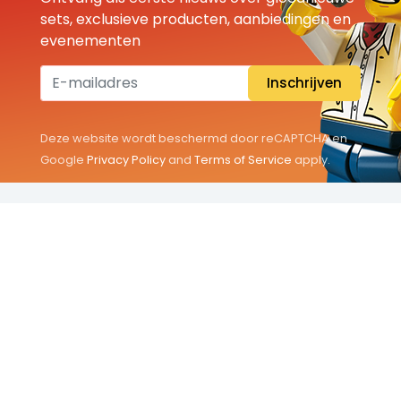
sets, exclusieve producten, aanbiedingen en
evenementen
Inschrijven
Deze website wordt beschermd door reCAPTCHA en
Google
Privacy Policy
and
Terms of Service
apply.
THEMA'S
Classic
Friends
City
Minifigures