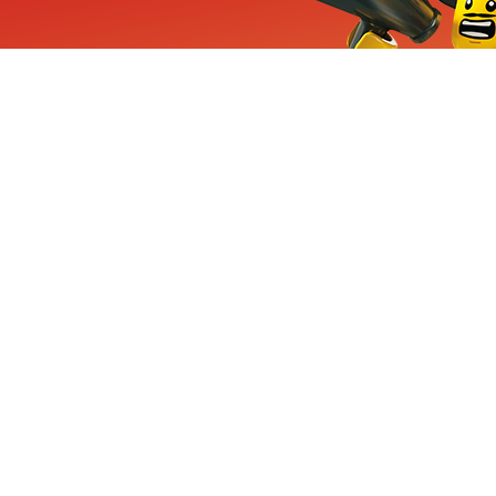
ieuwe sets, exclusieve
enten
Inschrijven
CHA en Google
Privacy
KLANTENSE
Mindstorms
Contact Op