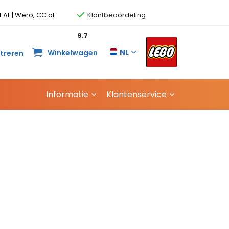
EAL | Wero, CC of
Klantbeoordeling:
9.7
NL
Winkelwagen
streren
Informatie
Klantenservice