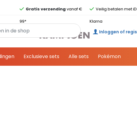
Overslaan en ga direct naar de inhoud
Gratis verzending
vanaf €
Veilig betalen met iD
99*
Klarna
Inloggen of regi
dingen
Exclusieve sets
Alle sets
Pokémon