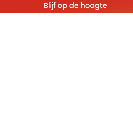
Blijf op de hoogte
Ontvang als eerste nieuws over gloedn
producten, aanbiedingen en evenem
Deze website wordt beschermd door reCAPT
Policy
and
Terms of Service
apply.
THEMA'S
Classic
Ninjago