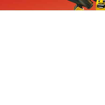
ieuwe sets, exclusieve
enten
Inschrijven
CHA en Google
Privacy
KLANTENSE
Mindstorms
Contact Op