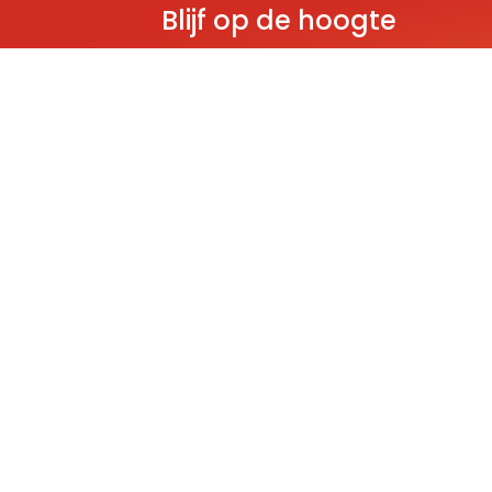
Blijf op de hoogte
Ontvang als eerste nieuws over gloedn
producten, aanbiedingen en evenem
Deze website wordt beschermd door reCAPT
Policy
and
Terms of Service
apply.
THEMA'S
Classic
Ninjago