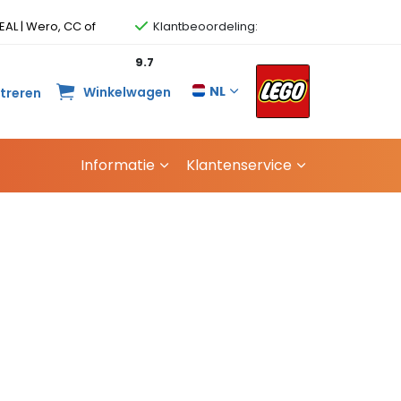
EAL | Wero, CC of
Klantbeoordeling:
9.7
NL
Winkelwagen
streren
Informatie
Klantenservice