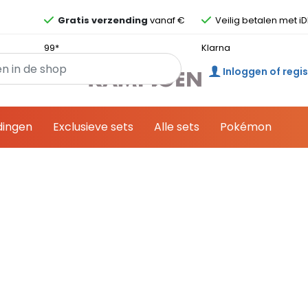
Overslaan en ga direct naar de inhoud
Gratis verzending
vanaf €
Veilig betalen met iD
99*
Klarna
Inloggen of regi
dingen
Exclusieve sets
Alle sets
Pokémon