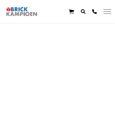
Overslaan en ga direct naar de inhoud
Home
Thema's
Leeftijd
Aanbiedingen
Exclusieve sets