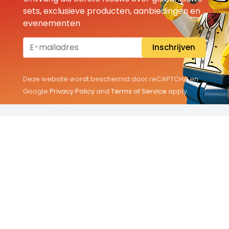
sets, exclusieve producten, aanbiedingen en
evenementen
Inschrijven
Deze website wordt beschermd door reCAPTCHA en
Google
Privacy Policy
and
Terms of Service
apply.
THEMA'S
Classic
Friends
City
Minifigures