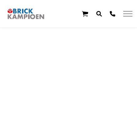
Overslaan en ga direct naar de inhoud
Home
Thema's
Leeftijd
Aanbiedingen
Exclusieve sets