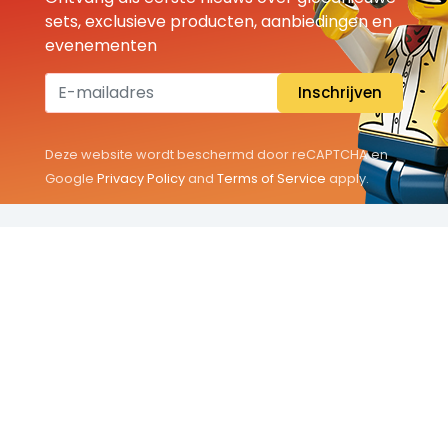
sets, exclusieve producten, aanbiedingen en
evenementen
Inschrijven
Deze website wordt beschermd door reCAPTCHA en
Google
Privacy Policy
and
Terms of Service
apply.
THEMA'S
Classic
Friends
City
Minifigures