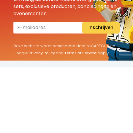
sets, exclusieve producten, aanbiedingen en
evenementen
Inschrijven
Deze website wordt beschermd door reCAPTCHA en
Google
Privacy Policy
and
Terms of Service
apply.
THEMA'S
Classic
Friends
City
Minifigures