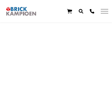
Overslaan en ga direct naar de inhoud
Home
Thema's
Leeftijd
Aanbiedingen
Exclusieve sets