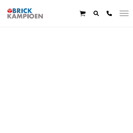
Overslaan en ga direct naar de inhoud
Home
Thema's
Leeftijd
Aanbiedingen
Exclusieve sets