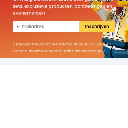
sets, exclusieve producten, aanbiedingen en
evenementen
Inschrijven
Deze website wordt beschermd door reCAPTCHA en
Google
Privacy Policy
and
Terms of Service
apply.
THEMA'S
Classic
Friends
City
Minifigures