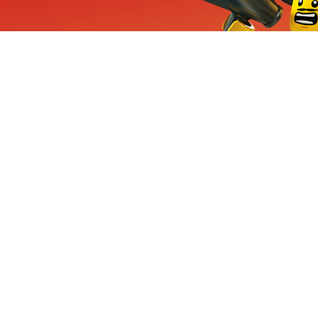
ieuwe sets, exclusieve
enten
Inschrijven
CHA en Google
Privacy
KLANTENSE
Mindstorms
Contact Op