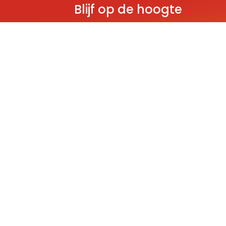
Blijf op de hoogte
Ontvang als eerste nieuws over gloedn
producten, aanbiedingen en evenem
Deze website wordt beschermd door reCAPT
Policy
and
Terms of Service
apply.
THEMA'S
Classic
Ninjago