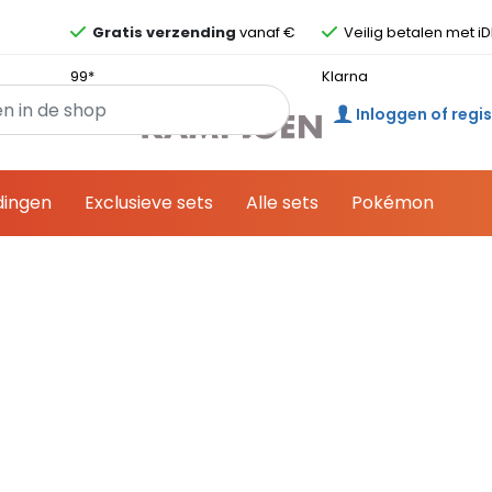
Overslaan en ga direct naar de inhoud
Gratis verzending
vanaf €
Veilig betalen met iD
99*
Klarna
Inloggen of regi
dingen
Exclusieve sets
Alle sets
Pokémon