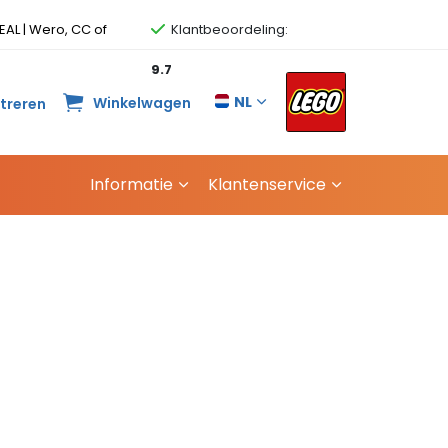
EAL | Wero, CC of
Klantbeoordeling:
9.7
NL
Winkelwagen
streren
Informatie
Klantenservice