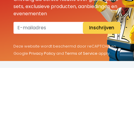
sets, exclusieve producten, aanbiedingen en
evenementen
Inschrijven
Deze website wordt beschermd door reCAPTCHA en
Google
Privacy Policy
and
Terms of Service
apply.
THEMA'S
Classic
Friends
City
Minifigures