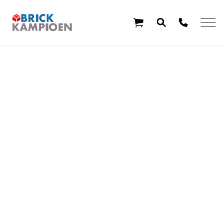
Overslaan en ga direct naar de inhoud
Home
Thema's
Leeftijd
Aanbiedingen
Exclusieve sets