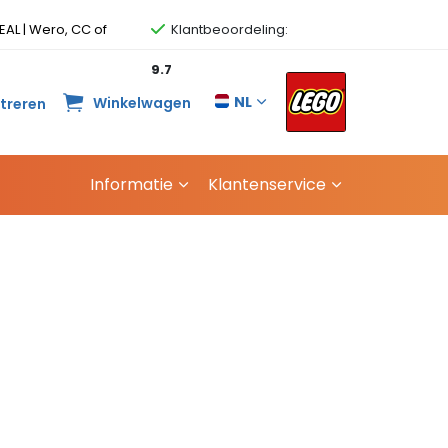
EAL | Wero, CC of
Klantbeoordeling:
9.7
NL
Winkelwagen
streren
Informatie
Klantenservice