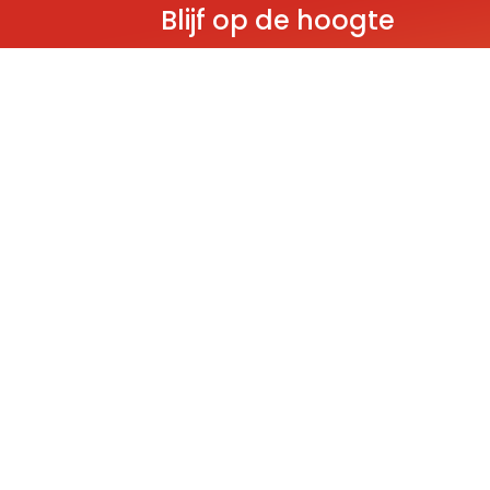
Blijf op de hoogte
Ontvang als eerste nieuws over gloedn
producten, aanbiedingen en evenem
Deze website wordt beschermd door reCAPT
Policy
and
Terms of Service
apply.
THEMA'S
Classic
Ninjago