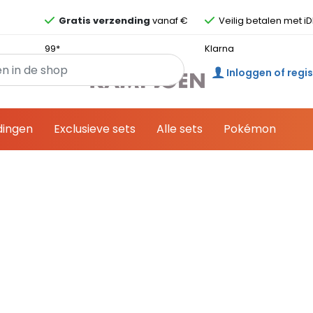
Overslaan en ga direct naar de inhoud
Gratis verzending
vanaf €
Veilig betalen met iD
99*
Klarna
Inloggen of regi
dingen
Exclusieve sets
Alle sets
Pokémon