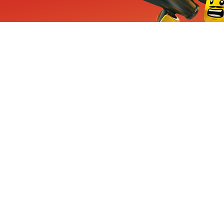
ieuwe sets, exclusieve
enten
Inschrijven
CHA en Google
Privacy
KLANTENSE
Mindstorms
Contact Op