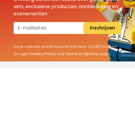
sets, exclusieve producten, aanbiedingen en
evenementen
Inschrijven
Deze website wordt beschermd door reCAPTCHA en
Google
Privacy Policy
and
Terms of Service
apply.
THEMA'S
Classic
Friends
City
Minifigures