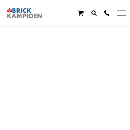
Overslaan en ga direct naar de inhoud
Home
Thema's
Leeftijd
Aanbiedingen
Exclusieve sets