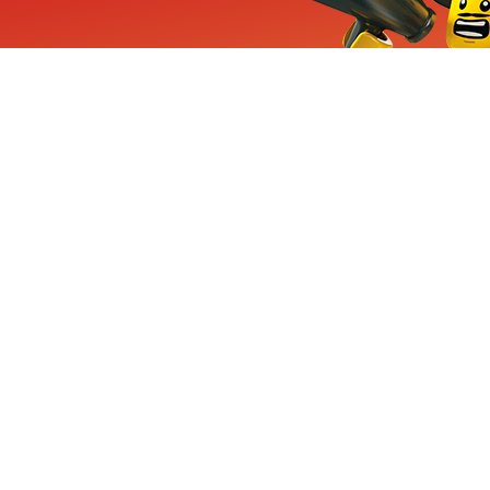
ieuwe sets, exclusieve
enten
Inschrijven
CHA en Google
Privacy
KLANTENSE
Mindstorms
Contact Op