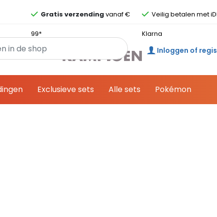
Overslaan en ga direct naar de inhoud
Gratis verzending
vanaf €
Veilig betalen met iD
99*
Klarna
Inloggen of regi
dingen
Exclusieve sets
Alle sets
Pokémon