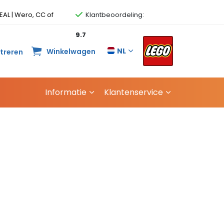
EAL | Wero, CC of
Klantbeoordeling:
9.7
NL
Winkelwagen
streren
Informatie
Klantenservice