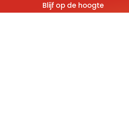
Blijf op de hoogte
Ontvang als eerste nieuws over gloedn
producten, aanbiedingen en evenem
Deze website wordt beschermd door reCAPT
Policy
and
Terms of Service
apply.
THEMA'S
Classic
Ninjago