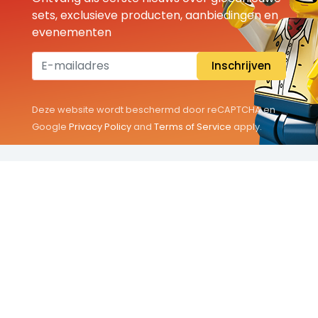
sets, exclusieve producten, aanbiedingen en
evenementen
Inschrijven
Deze website wordt beschermd door reCAPTCHA en
Google
Privacy Policy
and
Terms of Service
apply.
THEMA'S
Classic
Friends
City
Minifigures