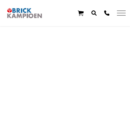
Overslaan en ga direct naar de inhoud
Home
Thema's
Leeftijd
Aanbiedingen
Exclusieve sets