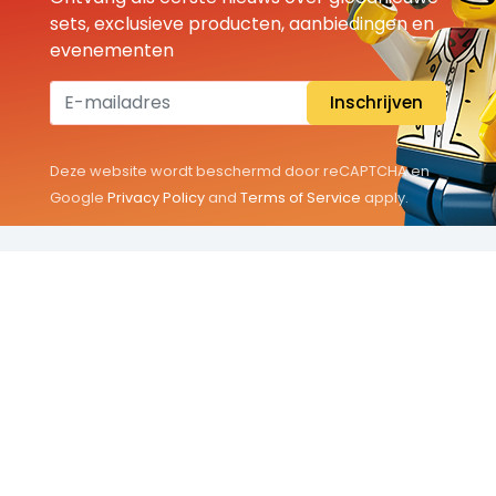
sets, exclusieve producten, aanbiedingen en
evenementen
Inschrijven
Deze website wordt beschermd door reCAPTCHA en
Google
Privacy Policy
and
Terms of Service
apply.
THEMA'S
Classic
Friends
City
Minifigures