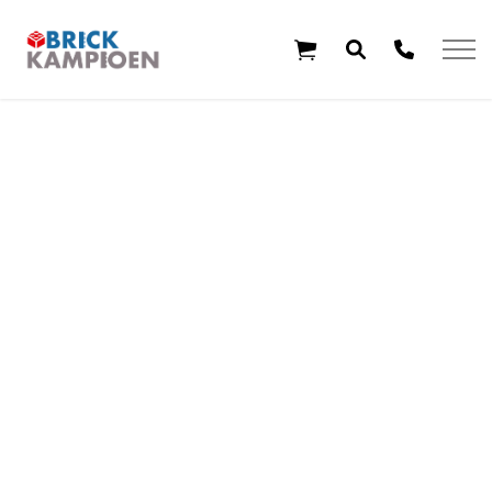
Overslaan en ga direct naar de inhoud
Home
Thema's
Leeftijd
Aanbiedingen
Exclusieve sets