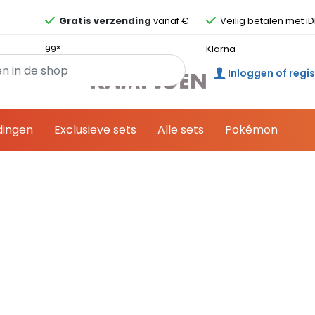
Overslaan en ga direct naar de inhoud
Gratis verzending
vanaf €
Veilig betalen met iD
99*
Klarna
Inloggen of regi
dingen
Exclusieve sets
Alle sets
Pokémon