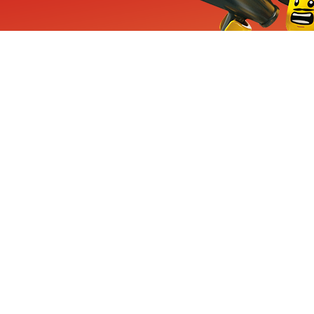
ieuwe sets, exclusieve
enten
Inschrijven
CHA en Google
Privacy
KLANTENSE
Mindstorms
Contact Op