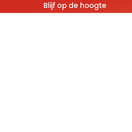
Blijf op de hoogte
Ontvang als eerste nieuws over gloedn
producten, aanbiedingen en evenem
Deze website wordt beschermd door reCAPT
Policy
and
Terms of Service
apply.
THEMA'S
Classic
Ninjago