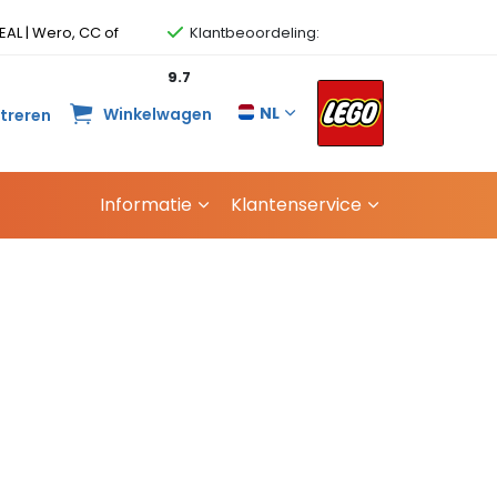
EAL | Wero, CC of
Klantbeoordeling:
9.7
NL
Winkelwagen
streren
Informatie
Klantenservice