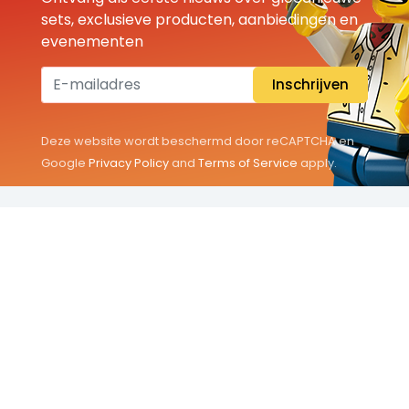
sets, exclusieve producten, aanbiedingen en
evenementen
Inschrijven
Deze website wordt beschermd door reCAPTCHA en
Google
Privacy Policy
and
Terms of Service
apply.
THEMA'S
Classic
Friends
City
Minifigures