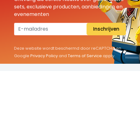
sets, exclusieve producten, aanbiedingen en
evenementen
Inschrijven
Deze website wordt beschermd door reCAPTCHA en
Google
Privacy Policy
and
Terms of Service
apply.
THEMA'S
Classic
Friends
City
Minifigures