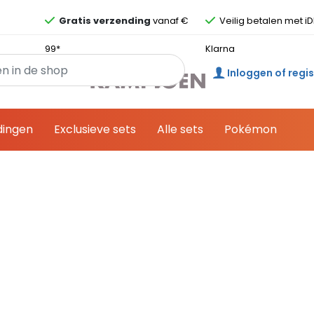
Overslaan en ga direct naar de inhoud
Gratis verzending
vanaf €
Veilig betalen met iD
99*
Klarna
Inloggen of regi
dingen
Exclusieve sets
Alle sets
Pokémon