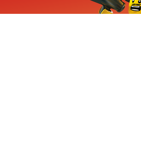
ieuwe sets, exclusieve
enten
Inschrijven
CHA en Google
Privacy
KLANTENSE
Mindstorms
Contact Op