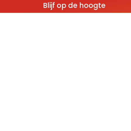
Blijf op de hoogte
Ontvang als eerste nieuws over gloedn
producten, aanbiedingen en evenem
Deze website wordt beschermd door reCAPT
Policy
and
Terms of Service
apply.
THEMA'S
Classic
Ninjago