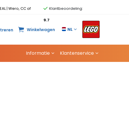
EAL | Wero, CC of
Klantbeoordeling:
9.7
NL
Winkelwagen
streren
Informatie
Klantenservice