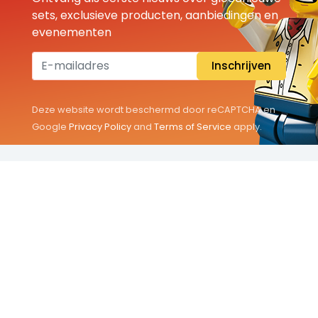
sets, exclusieve producten, aanbiedingen en
evenementen
Inschrijven
Deze website wordt beschermd door reCAPTCHA en
Google
Privacy Policy
and
Terms of Service
apply.
THEMA'S
Classic
Friends
City
Minifigures