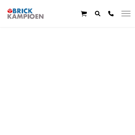
Overslaan en ga direct naar de inhoud
Home
Thema's
Leeftijd
Aanbiedingen
Exclusieve sets