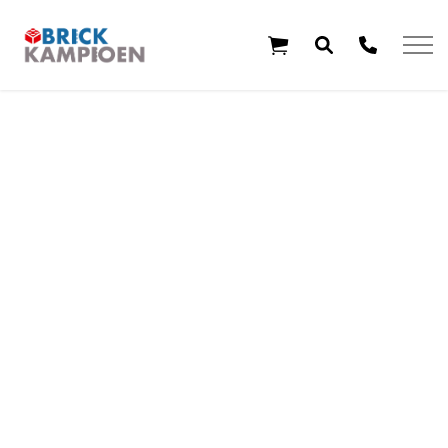
Overslaan en ga direct naar de inhoud
Home
Thema's
Leeftijd
Aanbiedingen
Exclusieve sets