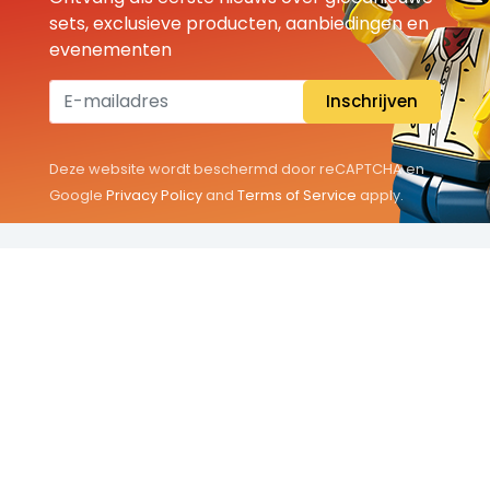
sets, exclusieve producten, aanbiedingen en
evenementen
Inschrijven
Deze website wordt beschermd door reCAPTCHA en
Google
Privacy Policy
and
Terms of Service
apply.
THEMA'S
Classic
Friends
City
Minifigures