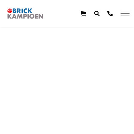
Overslaan en ga direct naar de inhoud
Home
Thema's
Leeftijd
Aanbiedingen
Exclusieve sets