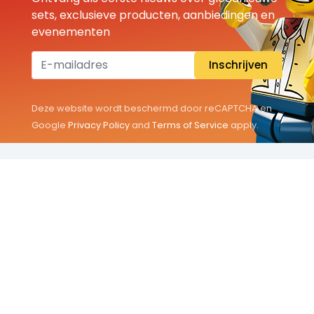
sets, exclusieve producten, aanbiedingen en
evenementen
Inschrijven
Deze website wordt beschermd door reCAPTCHA en
Google
Privacy Policy
and
Terms of Service
apply.
THEMA'S
Classic
Friends
City
Minifigures