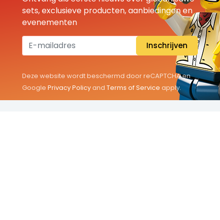
sets, exclusieve producten, aanbiedingen en
evenementen
Inschrijven
Deze website wordt beschermd door reCAPTCHA en
Google
Privacy Policy
and
Terms of Service
apply.
THEMA'S
Classic
Friends
City
Minifigures