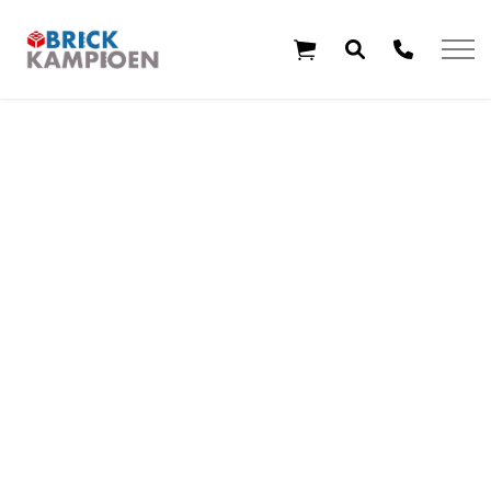
Overslaan en ga direct naar de inhoud
Home
Thema's
Leeftijd
Aanbiedingen
Exclusieve sets