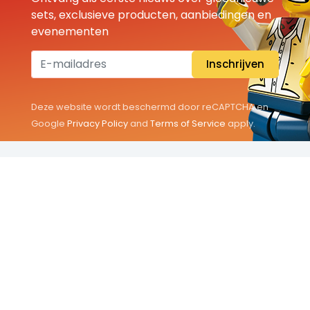
sets, exclusieve producten, aanbiedingen en
evenementen
Inschrijven
Deze website wordt beschermd door reCAPTCHA en
Google
Privacy Policy
and
Terms of Service
apply.
THEMA'S
Classic
Friends
City
Minifigures