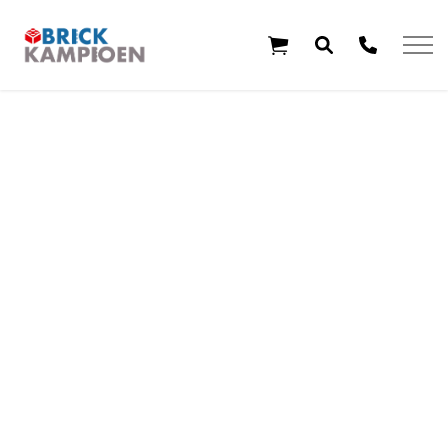
Overslaan en ga direct naar de inhoud
Home
Thema's
Leeftijd
Aanbiedingen
Exclusieve sets