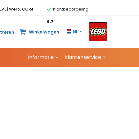
EAL | Wero, CC of
Klantbeoordeling:
9.7
NL
Winkelwagen
streren
Informatie
Klantenservice