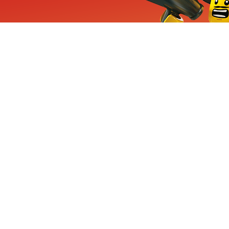
ieuwe sets, exclusieve
enten
Inschrijven
CHA en Google
Privacy
KLANTENSE
Mindstorms
Contact Op