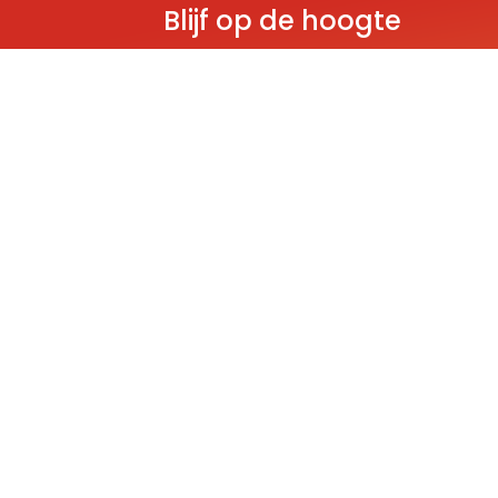
Blijf op de hoogte
Ontvang als eerste nieuws over gloedn
producten, aanbiedingen en evenem
Deze website wordt beschermd door reCAPT
Policy
and
Terms of Service
apply.
THEMA'S
Classic
Ninjago