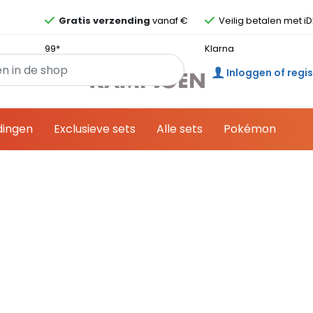
Overslaan en ga direct naar de inhoud
Gratis verzending
vanaf €
Veilig betalen met iD
99*
Klarna
Inloggen of regi
dingen
Exclusieve sets
Alle sets
Pokémon