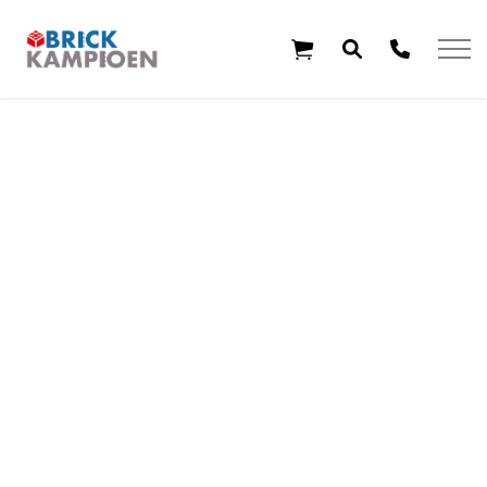
Overslaan en ga direct naar de inhoud
Home
Thema's
Leeftijd
Aanbiedingen
Exclusieve sets