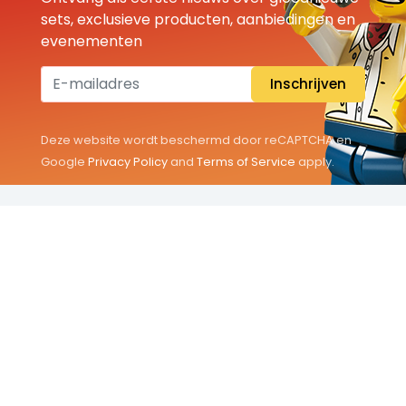
sets, exclusieve producten, aanbiedingen en
evenementen
Inschrijven
Deze website wordt beschermd door reCAPTCHA en
Google
Privacy Policy
and
Terms of Service
apply.
THEMA'S
Classic
Friends
City
Minifigures