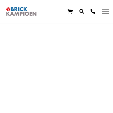
Overslaan en ga direct naar de inhoud
Home
Thema's
Leeftijd
Aanbiedingen
Exclusieve sets