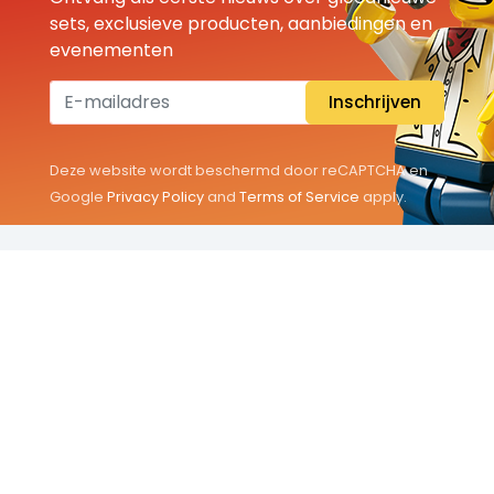
sets, exclusieve producten, aanbiedingen en
evenementen
Inschrijven
Deze website wordt beschermd door reCAPTCHA en
Google
Privacy Policy
and
Terms of Service
apply.
THEMA'S
Classic
Friends
City
Minifigures