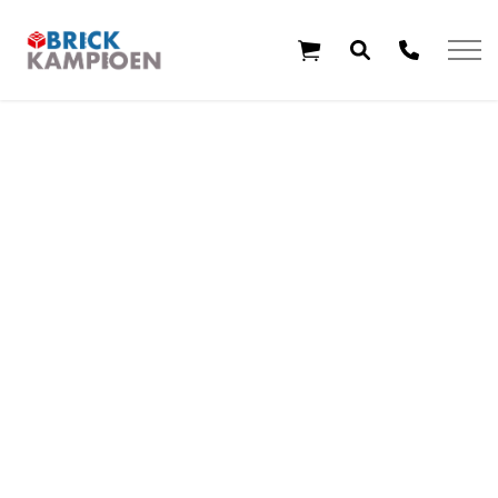
Overslaan en ga direct naar de inhoud
Home
Thema's
Leeftijd
Aanbiedingen
Exclusieve sets