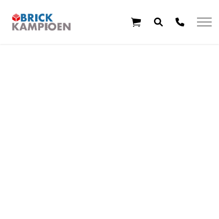
Overslaan en ga direct naar de inhoud
Home
Thema's
Leeftijd
Aanbiedingen
Exclusieve sets