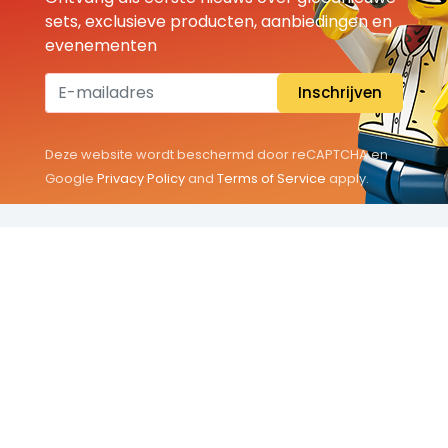
sets, exclusieve producten, aanbiedingen en
evenementen
Inschrijven
Deze website wordt beschermd door reCAPTCHA en
Google
Privacy Policy
and
Terms of Service
apply.
THEMA'S
Classic
Friends
City
Minifigures