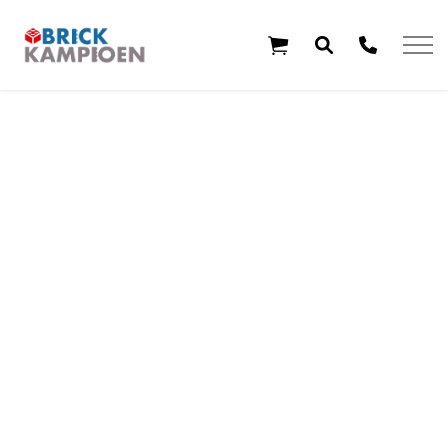
Overslaan en ga direct naar de inhoud
Home
Thema's
Leeftijd
Aanbiedingen
Exclusieve sets