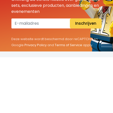
sets, exclusieve producten, aanbiedingen en
evenementen
Inschrijven
Deze website wordt beschermd door reCAPTCHA en
Google
Privacy Policy
and
Terms of Service
apply.
THEMA'S
Classic
Friends
City
Minifigures