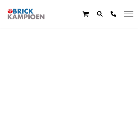
Overslaan en ga direct naar de inhoud
Home
Thema's
Leeftijd
Aanbiedingen
Exclusieve sets