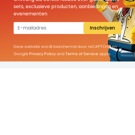
sets, exclusieve producten, aanbiedingen en
evenementen
Inschrijven
Deze website wordt beschermd door reCAPTCHA en
Google
Privacy Policy
and
Terms of Service
apply.
THEMA'S
Classic
Friends
City
Minifigures