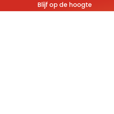
Blijf op de hoogte
Ontvang als eerste nieuws over gloedn
producten, aanbiedingen en evenem
Deze website wordt beschermd door reCAPT
Policy
and
Terms of Service
apply.
THEMA'S
Classic
Ninjago