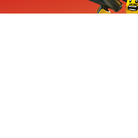
ieuwe sets, exclusieve
enten
Inschrijven
CHA en Google
Privacy
KLANTENSE
Mindstorms
Contact Op