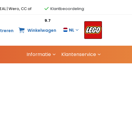
EAL | Wero, CC of
Klantbeoordeling:
9.7
NL
Winkelwagen
streren
Informatie
Klantenservice