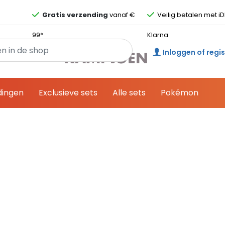
Overslaan en ga direct naar de inhoud
Gratis verzending
vanaf €
Veilig betalen met iD
99*
Klarna
Inloggen of regi
dingen
Exclusieve sets
Alle sets
Pokémon