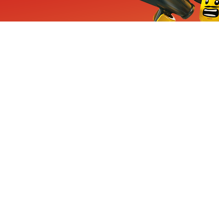
ieuwe sets, exclusieve
enten
Inschrijven
CHA en Google
Privacy
KLANTENSE
Mindstorms
Contact Op