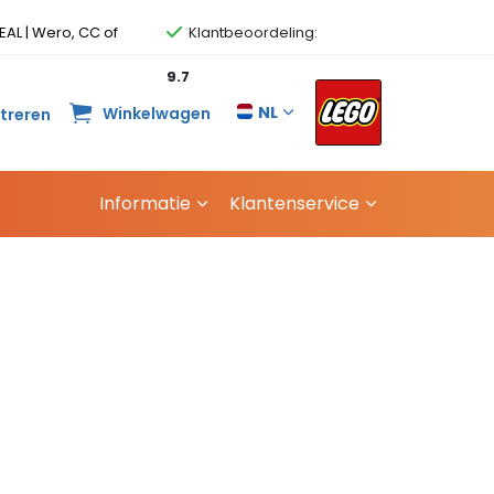
EAL | Wero, CC of
Klantbeoordeling:
9.7
NL
Winkelwagen
streren
Informatie
Klantenservice