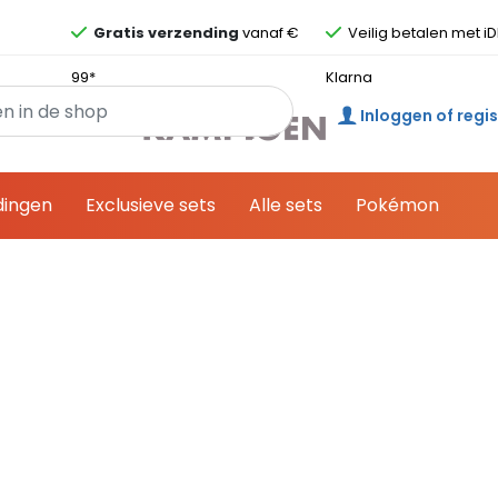
Overslaan en ga direct naar de inhoud
Gratis verzending
vanaf €
Veilig betalen met iD
99*
Klarna
Inloggen of regi
dingen
Exclusieve sets
Alle sets
Pokémon