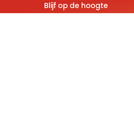
Blijf op de hoogte
Ontvang als eerste nieuws over gloedn
producten, aanbiedingen en evenem
Deze website wordt beschermd door reCAPT
Policy
and
Terms of Service
apply.
THEMA'S
Classic
Ninjago