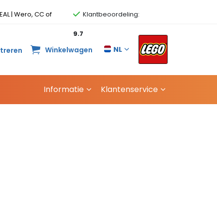
EAL | Wero, CC of
Klantbeoordeling:
9.7
NL
Winkelwagen
streren
Informatie
Klantenservice