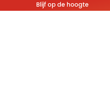
Blijf op de hoogte
Ontvang als eerste nieuws over gloedn
producten, aanbiedingen en evenem
Deze website wordt beschermd door reCAPT
Policy
and
Terms of Service
apply.
THEMA'S
Classic
Ninjago