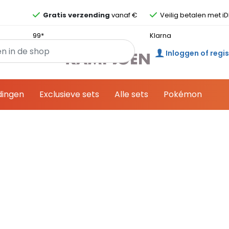
Overslaan en ga direct naar de inhoud
Gratis verzending
vanaf €
Veilig betalen met iD
99*
Klarna
Inloggen of regi
dingen
Exclusieve sets
Alle sets
Pokémon