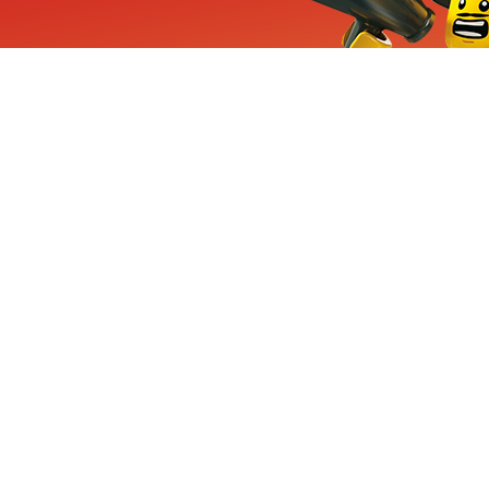
ieuwe sets, exclusieve
enten
Inschrijven
CHA en Google
Privacy
KLANTENSE
Mindstorms
Contact Op