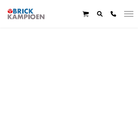
Overslaan en ga direct naar de inhoud
Home
Thema's
Leeftijd
Aanbiedingen
Exclusieve sets