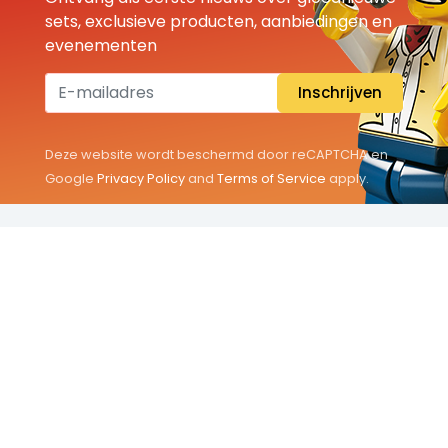
sets, exclusieve producten, aanbiedingen en
evenementen
Inschrijven
Deze website wordt beschermd door reCAPTCHA en
Google
Privacy Policy
and
Terms of Service
apply.
THEMA'S
Classic
Friends
City
Minifigures