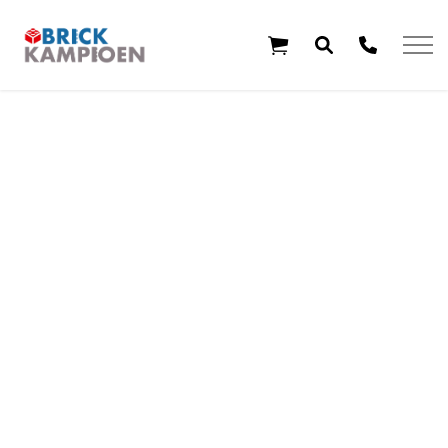
Overslaan en ga direct naar de inhoud
Home
Thema's
Leeftijd
Aanbiedingen
Exclusieve sets