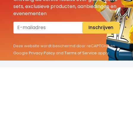
sets, exclusieve producten, aanbiedingen en
evenementen
Inschrijven
Deze website wordt beschermd door reCAPTCHA en
Google
Privacy Policy
and
Terms of Service
apply.
THEMA'S
Classic
Friends
City
Minifigures