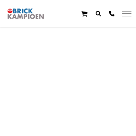
Overslaan en ga direct naar de inhoud
Home
Thema's
Leeftijd
Aanbiedingen
Exclusieve sets