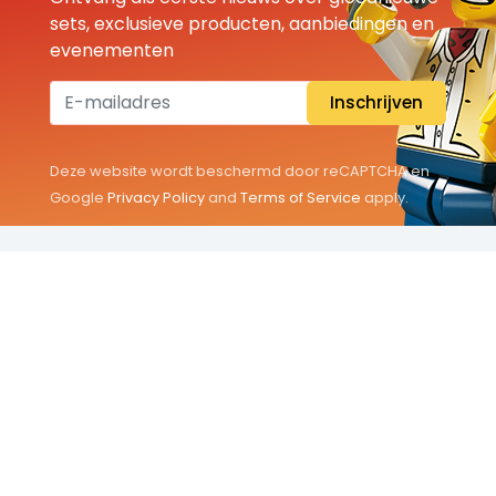
sets, exclusieve producten, aanbiedingen en
evenementen
Inschrijven
Deze website wordt beschermd door reCAPTCHA en
Google
Privacy Policy
and
Terms of Service
apply.
THEMA'S
Classic
Friends
City
Minifigures