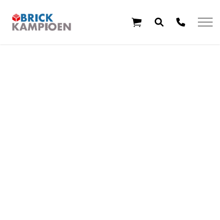
Overslaan en ga direct naar de inhoud
Home
Thema's
Leeftijd
Aanbiedingen
Exclusieve sets