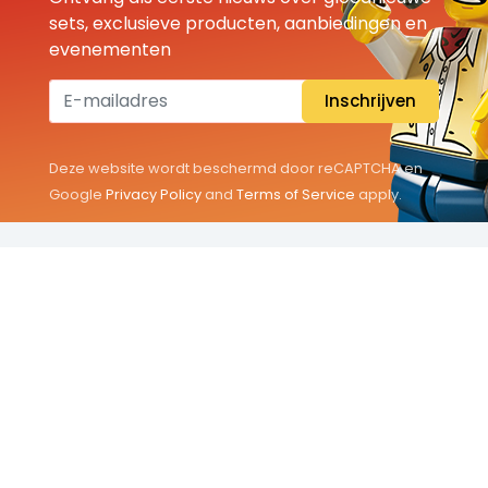
sets, exclusieve producten, aanbiedingen en
evenementen
Inschrijven
Deze website wordt beschermd door reCAPTCHA en
Google
Privacy Policy
and
Terms of Service
apply.
THEMA'S
Classic
Friends
City
Minifigures