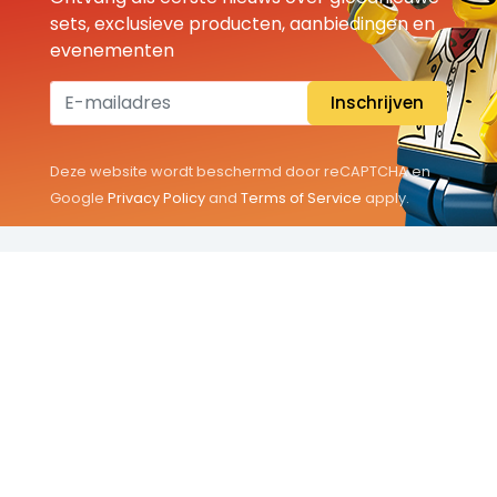
sets, exclusieve producten, aanbiedingen en
evenementen
Inschrijven
Deze website wordt beschermd door reCAPTCHA en
Google
Privacy Policy
and
Terms of Service
apply.
THEMA'S
Classic
Friends
City
Minifigures