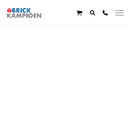
Overslaan en ga direct naar de inhoud
Home
Thema's
Leeftijd
Aanbiedingen
Exclusieve sets