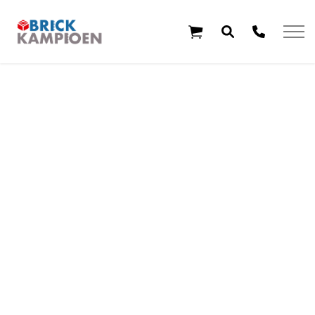
Overslaan en ga direct naar de inhoud
Home
Thema's
Leeftijd
Aanbiedingen
Exclusieve sets