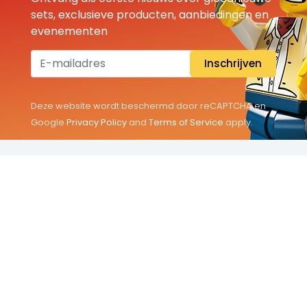
sets, exclusieve producten, aanbiedingen en
evenementen
Inschrijven
Deze website wordt beschermd door reCAPTCHA en
Google
Privacy Policy
and
Terms of Service
apply.
THEMA'S
Classic
Friends
City
Minifigures