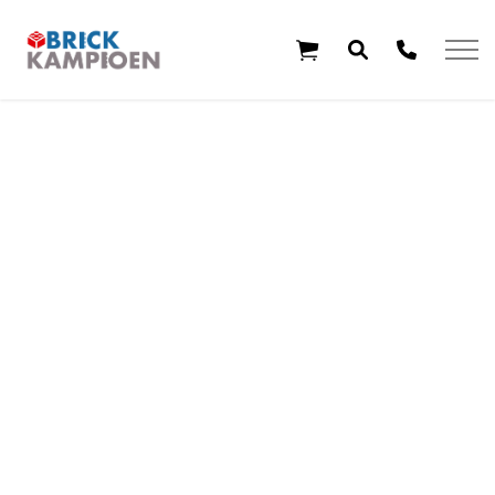
Overslaan en ga direct naar de inhoud
Home
Thema's
Leeftijd
Aanbiedingen
Exclusieve sets