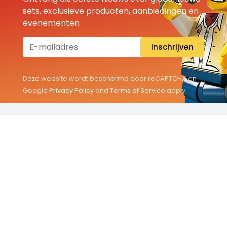
sets, exclusieve producten, aanbiedingen en
evenementen
Inschrijven
Deze website wordt beschermd door reCAPTCHA en
Google
Privacy Policy
and
Terms of Service
apply.
THEMA'S
Classic
Friends
City
Minifigures